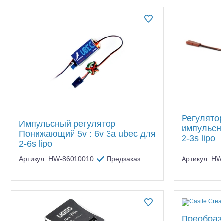
Квадрокоптеры
До
SkyRC
Применить
(10)
Судомодели
Конструкторы
Аппаратура и электроника
Аккумуляторы и батарейки
Зарядные устройства и блоки
питания
Регулят
Импульсный регулятор
импульсн
Понижающий 5v : 6v 3a ubec для
Двигатели
2-3s lipo
2-6s lipo
Технические жидкости
Артикул: HW-86010010
Предзаказ
Артикул: H
Инструмент,измерительные
приборы,расходники
Оптовая продажа запчастей
для моделей
Преобраз