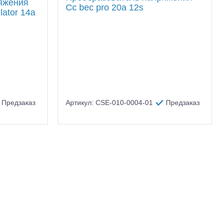
яжения
Cc bec pro 20a 12s
lator 14a
Предзаказ
Артикул: CSE-010-0004-01
Предзаказ
тр-траки
ДВС модели