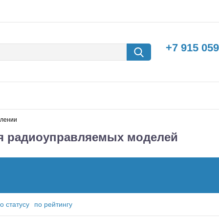
+7 915 059
влении
ля радиоуправляемых моделей
борки
Машины с
электродвигателем
о статусу
по рейтингу