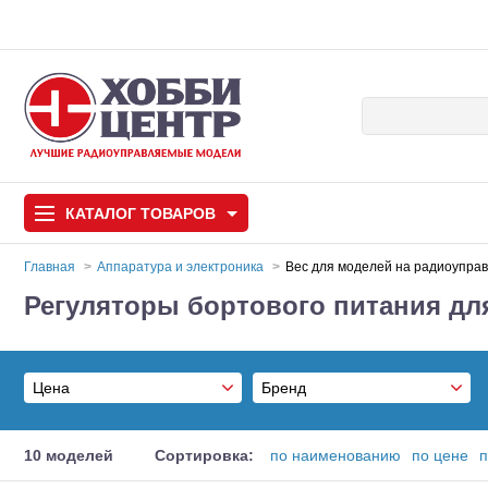
КАТАЛОГ
ТОВАРОВ
Главная
Аппаратура и электроника
Bec для моделей на радиоупра
Регуляторы бортового питания д
Автомодели
Запчасти и аксессуары
Цена
Бренд
Игрушки
Автомодели для с
Castle Creations
Самолеты
От
10 моделей
Сортировка:
по наименованию
по цене
п
Hobbywing