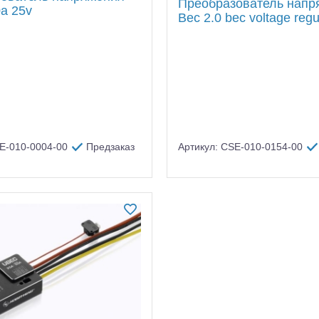
Преобразователь напр
0a 25v
Bec 2.0 bec voltage regu
SE-010-0004-00
Предзаказ
Артикул: CSE-010-0154-00
алли
Багги/трагги
Монс