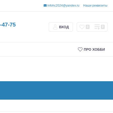
infohc2024@yandex.ru
Наши реквизиты
-47-75
ВХОД
0
0
ПРО ХОББИ
Трофи
Шорт-корсы