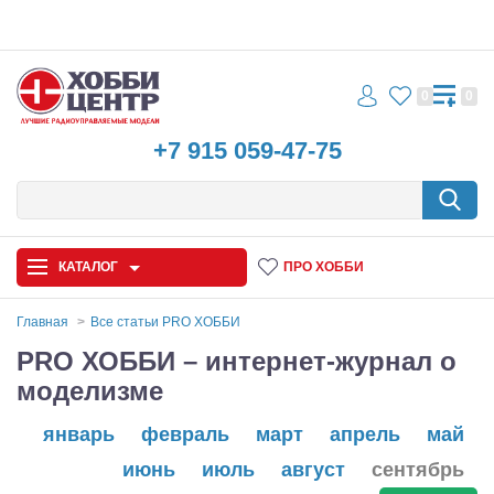
0
0
+7 915 059-47-75
КАТАЛОГ
ПРО ХОББИ
Главная
Все статьи PRO ХОББИ
PRO ХОББИ – интернет-журнал о
Автомодели
моделизме
Запчасти и аксессуары
январь
февраль
март
апрель
май
Игрушки
июнь
июль
август
сентябрь