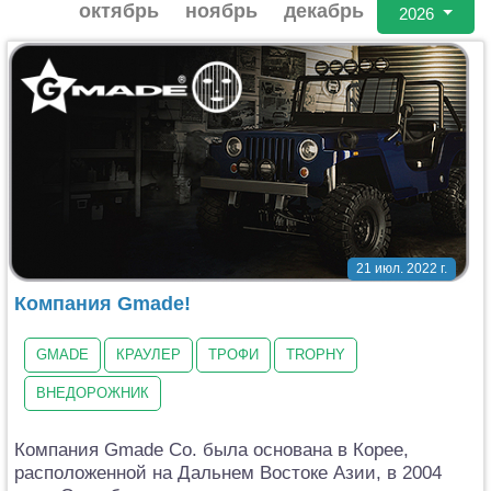
Самолеты
октябрь
ноябрь
декабрь
2026
Квадрокоптеры
Судомодели
Конструкторы
Аппаратура и электроника
Аккумуляторы и батарейки
21 июл. 2022 г.
Зарядные устройства и блоки питания
Компания Gmade!
Двигатели
GMADE
КРАУЛЕР
ТРОФИ
TROPHY
Технические жидкости
ВНЕДОРОЖНИК
Инструмент,измерительные приборы,расходники
Компания Gmade Co. была основана в Корее,
Оптовая продажа запчастей для моделей
расположенной на Дальнем Востоке Азии, в 2004