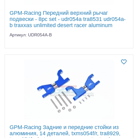
GPM-Racing Передний верхний рычаг
подвески - 8pc set - udr054a tra8531 udr054a-
b traxxas unlimited desert racer aluminum
Артикул: UDR054A-B
GPM-Racing Задние и передние стойки из
алюминия, 14 деталей, txms054f/r, tra8929,