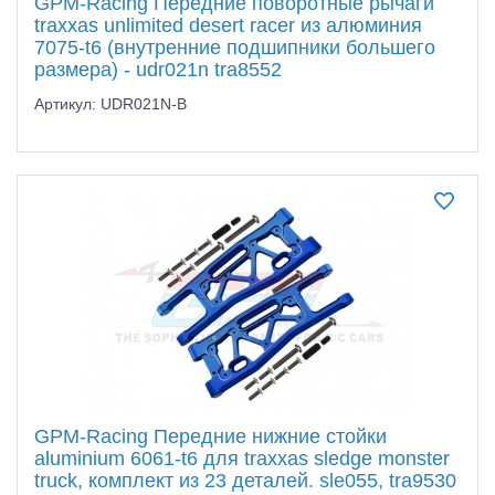
GPM-Racing Передние поворотные рычаги
traxxas unlimited desert racer из алюминия
7075-t6 (внутренние подшипники большего
размера) - udr021n tra8552
Артикул: UDR021N-B
GPM-Racing Передние нижние стойки
aluminium 6061-t6 для traxxas sledge monster
truck, комплект из 23 деталей. sle055, tra9530