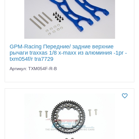
GPM-Racing Передние/ задние верхние
рычаги traxxas 1/8 x-maxx из алюминия -1pr -
txm054f/r tra7729
Артикул: TXM054F-R-B