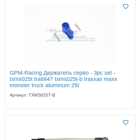
Самолеты
Квадрокоптеры
Судомодели
Конструкторы
Аппаратура и электроника
Аккумуляторы и батарейки
GPM-Racing Держатель серво - 3pc set -
txms025t tra8947 txms025t-b traxxas maxx
Зарядные устройства и блоки питания
monster truck aluminum 25t
Двигатели
Артикул: TXMS025T-B
Технические жидкости
Инструмент,измерительные приборы,расходники
Оптовая продажа запчастей для моделей