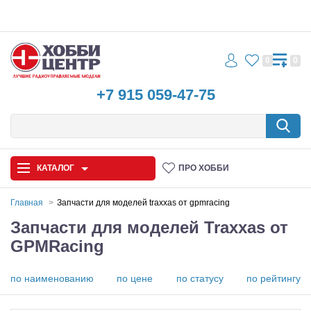
0
0
+7 915 059-47-75
КАТАЛОГ
ПРО ХОББИ
Главная
Запчасти для моделей traxxas от gpmracing
Запчасти для моделей Traxxas от
Автомодели
GPMRacing
Запчасти и аксессуары
по наименованию
по цене
по статусу
по рейтингу
Игрушки