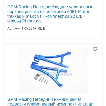
GPM-Racing Передние/задние удлиненные
верхние рычаги из алюминия 6061-t6 для
traxxas x-maxx 8s - комплект из 22 шт. -
txm054f/rl tra7895
Артикул: TXM054F-RL-B
GPM-Racing Передний нижний рычаг
подвески алюминиевый -комплект из 10 шт.