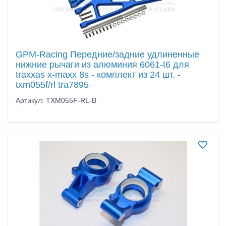
GPM-Racing Передние/задние удлиненные
нижние рычаги из алюминия 6061-t6 для
traxxas x-maxx 8s - комплект из 24 шт. -
txm055f/rl tra7895
Артикул: TXM055F-RL-B