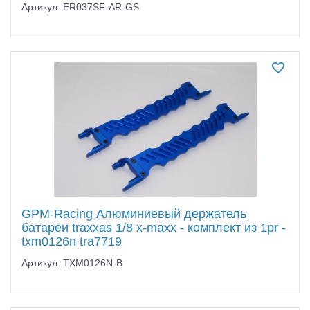
Артикул: ER037SF-AR-GS
GPM-Racing Алюминиевый держатель
батареи traxxas 1/8 x-maxx - комплект из 1pr -
txm0126n tra7719
Артикул: TXM0126N-B