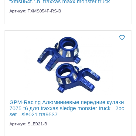
txms054f-r-b, traxxas maxx monster truck
Артикул: TXMS054F-RS-B
GPM-Racing Алюминиевые передние кулаки
7075-t6 для traxxas sledge monster truck - 2pc
set - sle021 tra9537
Артикул: SLE021-B