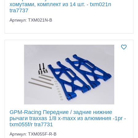
хомутами, комплект из 14 шт. - txm021n
tra7737
Артикул: TXM021N-B
GPM-Racing Передние / задние нижние
рычаги traxxas 1/8 x-maxx из алюминия -1pr -
txm055f/r tra7731
Артикул: TXM055F-R-B