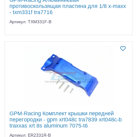
противоскользящая пластина для 1/8 x-maxx
- txm331f tra7716
Артикул: TXM331F-B
GPM-Racing Комплект крышки передней
перегородки - gpm xrt048c tra7839 xrt048c-b
traxxas xrt 8s aluminum 7075-t6
Артикул: ER2331R-B