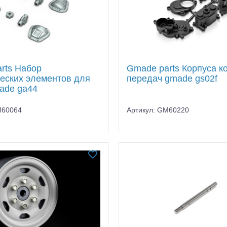
rts Набор
Gmade parts Корпуса к
еских элементов для
передач gmade gs02f
ade ga44
M60064
Артикул: GM60220