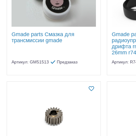
Gmade parts Смазка для
Gmade pa
трансмиссии gmade
радиоупр
дрифта rnr
26mm r7
Артикул: GM51513
Предзаказ
Артикул: R