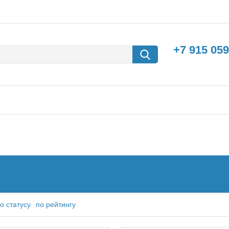
+7 915 059
борки
Машины с
электродвигателем
о статусу
по рейтингу
риборы,расходники