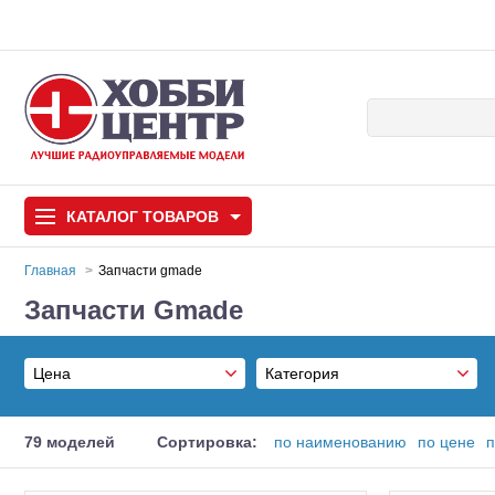
КАТАЛОГ
ТОВАРОВ
Главная
Запчасти gmade
Запчасти Gmade
Автомодели
Запчасти и аксессуары
Цена
Категория
Игрушки
Автомодели для с
Инструмент
От
79 моделей
Сортировка:
по наименованию
по цене
п
Самолеты
Инструмент,измерительные п
До
Запчасти Gmade