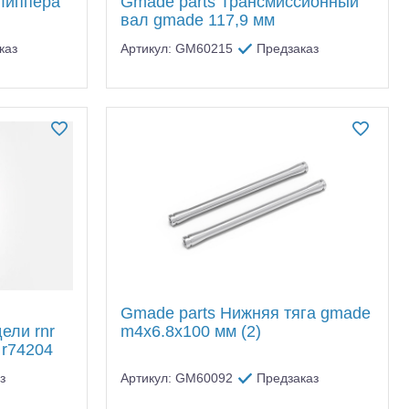
липпера
Gmade parts Трансмиссионный
вал gmade 117,9 мм
каз
Артикул: GM60215
Предзаказ
Gmade parts Нижняя тяга gmade
тр-траки
ДВС модели
ели rnr
m4x6.8x100 мм (2)
м r74204
з
Артикул: GM60092
Предзаказ