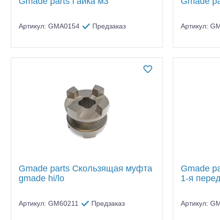
Gmade parts Гайка м3
Gmade pa
Артикул: GMA0154
Предзаказ
Артикул: G
Gmade parts Скользящая муфта
Gmade pa
Шоссейки/дрифт/р
gmade hi/lo
1-я перед
Артикул: GM60211
Предзаказ
Артикул: G