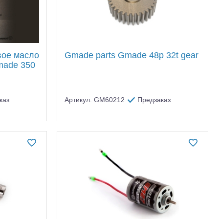
вое масло
Gmade parts Gmade 48p 32t gear
made 350
каз
Артикул: GM60212
Предзаказ