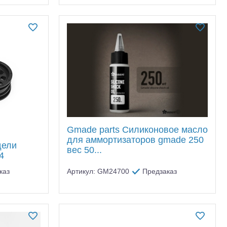
Gmade parts Силиконовое масло
для аммортизаторов gmade 250
дели
вес 50...
4
каз
Артикул: GM24700
Предзаказ