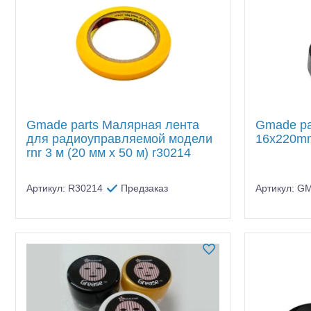
Gmade parts Малярная лента
Gmade par
для радиоуправляемой модели
16x220mm
rnr 3 м (20 мм x 50 м) r30214
Артикул: R30214
Предзаказ
Артикул: G