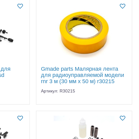
 для
Gmade parts Малярная лента
sd
для радиоуправляемой модели
rnr 3 м (30 мм x 50 м) r30215
Артикул: R30215