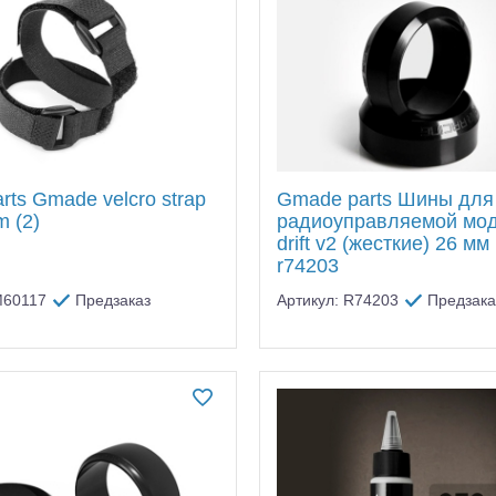
ts Gmade velcro strap
Gmade parts Шины для
 (2)
радиоуправляемой мод
drift v2 (жесткие) 26 мм 
r74203
M60117
Предзаказ
Артикул: R74203
Предзака