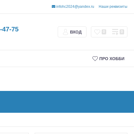
infohc2024@yandex.ru
Наши реквизиты
-47-75
ВХОД
0
0
ПРО ХОББИ
Трофи
Шорт-корсы