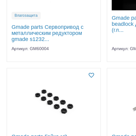
Влагозащита
Gmade pa
beadlock
Gmade parts Сервопривод с
(гл...
металлическим редуктором
gmade s1232...
Артикул: GM60004
Артикул: G