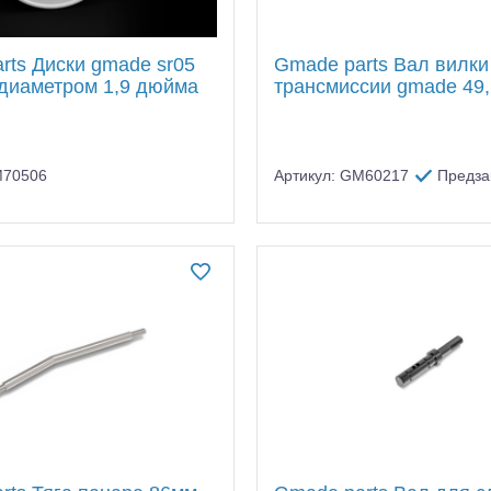
rts Диски gmade sr05
Gmade parts Вал вилки
 диаметром 1,9 дюйма
трансмиссии gmade 49
M70506
Артикул: GM60217
Предза