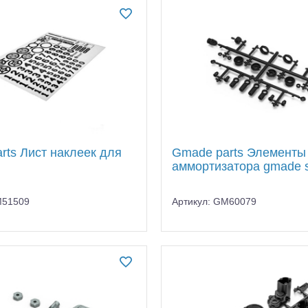
rts Лист наклеек для
Gmade parts Элементы
аммортизатора gmade 
рости (ESC)
M51509
Артикул: GM60079