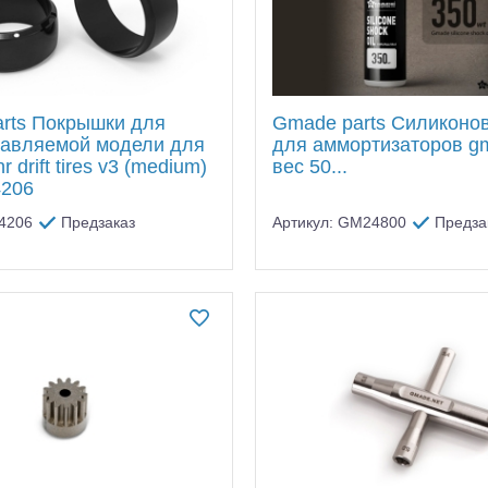
rts Покрышки для
Gmade parts Силиконо
авляемой модели для
для аммортизаторов g
 drift tires v3 (medium)
вес 50...
4206
74206
Предзаказ
Артикул: GM24800
Предза