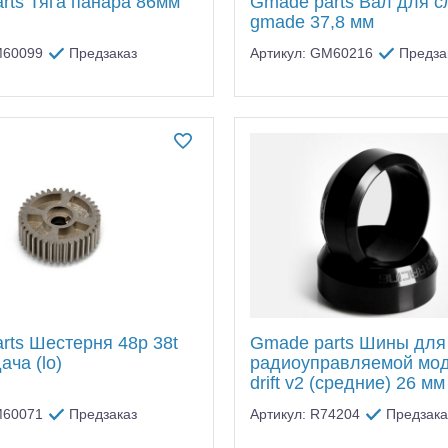
rts Тяга панара 86мм
Gmade parts Вал для с
gmade 37,8 мм
M60099
Предзаказ
Артикул: GM60216
Предза
rts Шестерня 48p 38t
Gmade parts Шины для
алли
Багги/трагги
Монс
ача (lo)
радиоуправляемой мод
drift v2 (средние) 26 м
M60071
Предзаказ
Артикул: R74204
Предзака