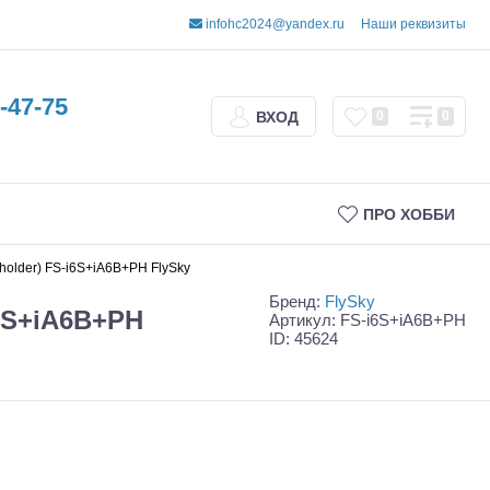
infohc2024@yandex.ru
Наши реквизиты
-47-75
ВХОД
0
0
ПРО ХОББИ
holder) FS-i6S+iA6B+PH FlySky
Бренд:
FlySky
i6S+iA6B+PH
Артикул: FS-i6S+iA6B+PH
ID: 45624
Трофи
Шорт-корсы