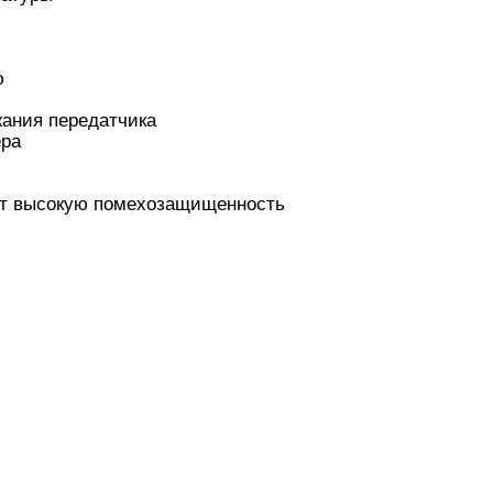
ю
жания передатчика
ера
ет высокую помехозащищенность
алли
Багги/трагги
Монс