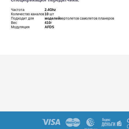
Частота
2.4Ghz
Количество каналов
10
шт
Подходит для
моделей
вертолетов самолетов планеров
Вес
410
г
Модуляция
AFDS