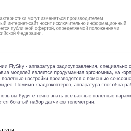
рактеристики могут изменяться производителем
ный интернет-сайт носит исключительно информационный
ляется публичной офертой, определяемой положениями
ссийской Федерации.
и FlySky - аппаратура радиоуправления, специально с
авиа моделей является продуманная эргономика, на кор
е полетные настройки производятся с помощью сенсорног
видео. Помимо квадрокоптеров, аппаратура способна р
перь вы будите точно знать все важные полетные парам
тся богатый набор датчиков телеметрии.
ратуры