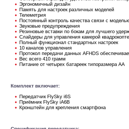
Эргономичный дизайн
Память для настроек различных моделей
Телеметрия
Постоянный контроль качества связи с модель
Звуковые предупреждения
Резиновые вставки по бокам для лучшего удер
Слайдеры для управления камерой квадрокопт
Полный функционал стандартных настроек
10 каналов управления
Протокол передачи данных AFHDS обеспечива
Шоссейки/дрифт/р
Вес всего 410 грамм
Питание от четырех батареек типоразмера АА
Комплект включает:
Передатчик FlySky i6S
Приёмник FlySky iA6B
Кронштейн для крепления смартфона
Спецификация передатчика: