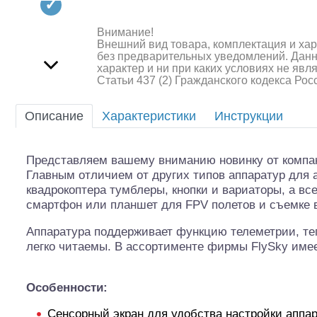
Квадрокоптеры
Судомодели
Внимание!
Внешний вид товара, комплектация и ха
без предварительных уведомлений. Дан
Конструкторы
характер и ни при каких условиях не яв
Статьи 437 (2) Гражданского кодекса Ро
Аппаратура и электроника
Описание
Характеристики
Инструкции
Аккумуляторы и батарейки
Зарядные устройства и блоки
Представляем вашему вниманию новинку от компани
питания
Главным отличием от других типов аппаратур для 
квадрокоптера тумблеры, кнопки и вариаторы, а вс
Двигатели
смартфон или планшет для FPV полетов и съемке 
Технические жидкости
Аппаратура поддерживает функцию телеметрии, те
легко читаемы. В ассортименте фирмы FlySky имее
Инструмент,измерительные
приборы,расходники
Особенности:
Оптовая продажа запчастей
для моделей
Сенсорный экран для удобства настройки аппа