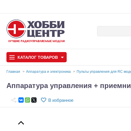
КАТАЛОГ
ТОВАРОВ
Главная
Аппаратура и электроника
Пульты управления для RC мо
Автомодели
Аппаратура управления + приемник 
Запчасти и аксессуары
В избранное
Игрушки
Автомодели для с
Самолеты