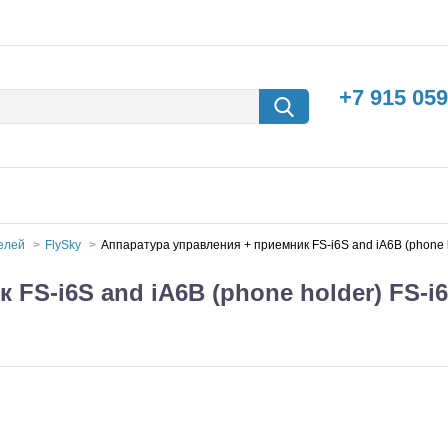
+7 915 059
делей
FlySky
Аппаратура управления + приемник FS-i6S and iA6B (phone 
FS-i6S and iA6B (phone holder) FS-
борки
Машины с
электродвигателем