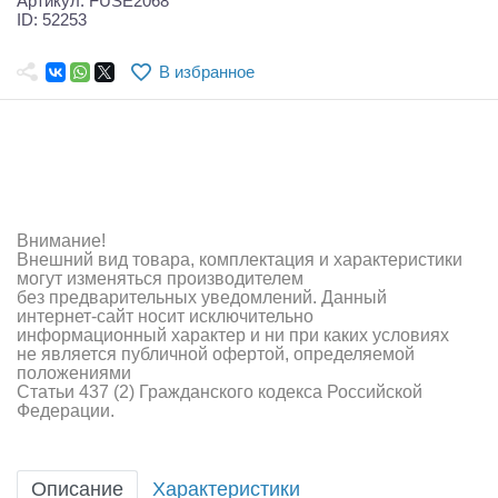
Артикул: FUSE2068
Самолеты
ID: 52253
Квадрокоптеры
В избранное
Судомодели
Конструкторы
Аппаратура и электроника
Внимание!
Аккумуляторы и батарейки
Внешний вид товара, комплектация и характеристики
могут изменяться производителем
Зарядные устройства и блоки питания
без предварительных уведомлений. Данный
интернет-сайт носит исключительно
Двигатели
информационный характер и ни при каких условиях
не является публичной офертой, определяемой
положениями
Технические жидкости
Статьи 437 (2) Гражданского кодекса Российской
Федерации.
Инструмент,измерительные приборы,расходники
Оптовая продажа запчастей для моделей
Описание
Характеристики