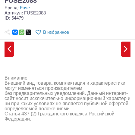
FUSE2088
Самолеты
Бренд:
Fuse
Артикул: FUSE2088
Квадрокоптеры
ID: 54479
Судомодели
В избранное
Конструкторы
Аппаратура и электроника
Аккумуляторы и батарейки
Внимание!
Зарядные устройства и блоки питания
Внешний вид товара, комплектация и характеристики
могут изменяться производителем
Двигатели
без предварительных уведомлений. Данный интернет-
сайт носит исключительно информационный характер и
Технические жидкости
ни при каких условиях не является публичной офертой,
определяемой положениями
Статьи 437 (2) Гражданского кодекса Российской
Инструмент,измерительные приборы,расходники
Федерации.
Оптовая продажа запчастей для моделей