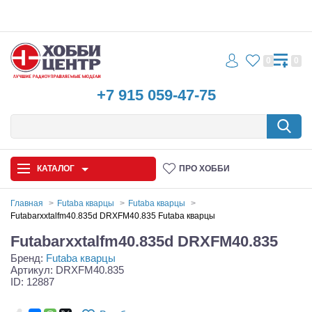
0
0
+7 915 059-47-75
КАТАЛОГ
ПРО ХОББИ
Главная
Futaba кварцы
Futaba кварцы
Futabarxxtalfm40.835d DRXFM40.835 Futaba кварцы
Автомодели
Futabarxxtalfm40.835d DRXFM40.835
Бренд:
Futaba кварцы
Запчасти и аксессуары
Артикул: DRXFM40.835
ID: 12887
Игрушки