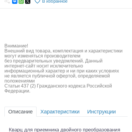
В избранное
Самолеты
Квадрокоптеры
Судомодели
Конструкторы
Внимание!
Внешний вид товара, комплектация и характеристики
Аппаратура и электроника
могут изменяться производителем
без предварительных уведомлений. Данный
Аккумуляторы и батарейки
интернет-сайт носит исключительно
информационный характер и ни при каких условиях
не является публичной офертой, определяемой
Зарядные устройства и блоки питания
положениями
Статьи 437 (2) Гражданского кодекса Российской
Двигатели
Федерации.
Технические жидкости
Описание
Характеристики
Инструкции
Инструмент,измерительные приборы,расходники
Оптовая продажа запчастей для моделей
Кварц для приемника двойного преобразования