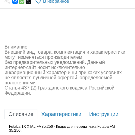
В избранное
Самолеты
Квадрокоптеры
Судомодели
Конструкторы
Внимание!
Внешний вид товара, комплектация и характеристики
Аппаратура и электроника
могут изменяться производителем
без предварительных уведомлений. Данный
Аккумуляторы и батарейки
интернет-сайт носит исключительно
информационный характер и ни при каких условиях
не является публичной офертой, определяемой
Зарядные устройства и блоки питания
положениями
Статьи 437 (2) Гражданского кодекса Российской
Двигатели
Федерации.
Технические жидкости
Описание
Характеристики
Инструкции
Инструмент,измерительные приборы,расходники
Futaba TX XTAL FM35.250 - Кварц для передатчика Futaba FM
Оптовая продажа запчастей для моделей
35.250.