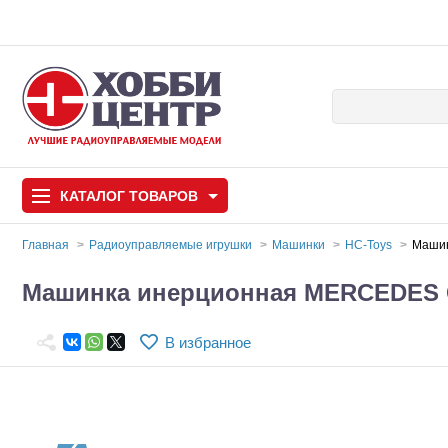
КАТАЛОГ
ТОВАРОВ
Главная
Радиоуправляемые игрушки
Машинки
HC-Toys
Машин
Автомодели
Машинка инерционная MERCEDES G
Запчасти и аксессуары
В избранное
Игрушки
Автомодели для с
Самолеты