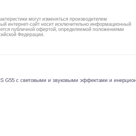
рактеристики могут изменяться производителем
ный интернет-сайт носит исключительно информационный
ляется публичной офертой, определяемой положениями
ссийской Федерации.
S G55 с световыми и звуковыми эффектами и инерцио
алли
Багги/трагги
Монс