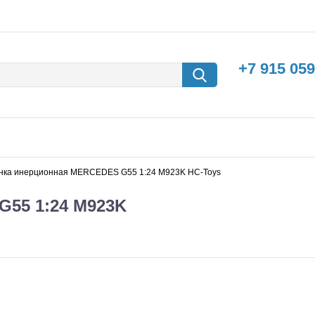
+7 915 059
ка инерционная MERCEDES G55 1:24 M923K HC-Toys
55 1:24 M923K
борки
Машины с
электродвигателем