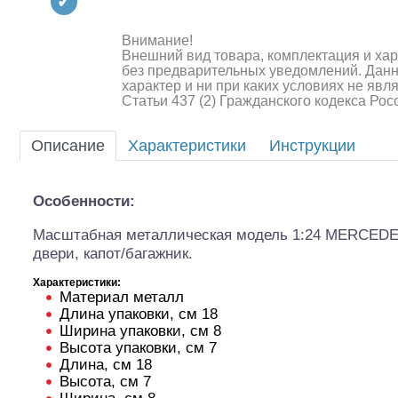
Квадрокоптеры
Судомодели
Внимание!
Внешний вид товара, комплектация и ха
без предварительных уведомлений. Дан
Конструкторы
характер и ни при каких условиях не яв
Статьи 437 (2) Гражданского кодекса Ро
Аппаратура и электроника
Описание
Характеристики
Инструкции
Аккумуляторы и батарейки
Зарядные устройства и блоки
Особенности:
питания
Масштабная металлическая модель 1:24 MERCEDE
Двигатели
двери, капот/багажник.
Технические жидкости
Характеристики:
Материал металл
Длина упаковки, см 18
Инструмент,измерительные
Ширина упаковки, см 8
приборы,расходники
Высота упаковки, см 7
Шоссейки/дрифт/р
Длина, см 18
Оптовая продажа запчастей
Высота, см 7
для моделей