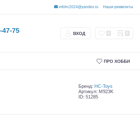
infohc2024@yandex.ru
Наши реквизиты
-47-75
ВХОД
0
0
ПРО ХОББИ
Бренд:
HC-Toys
Артикул: M923K
ID: 51285
Трофи
Шорт-корсы