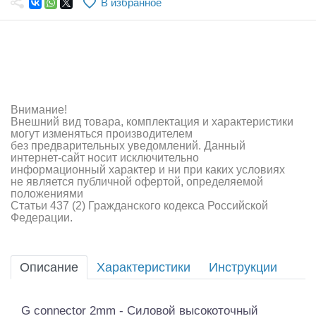
В избранное
Самолеты
Квадрокоптеры
Судомодели
Конструкторы
Внимание!
Внешний вид товара, комплектация и характеристики
Аппаратура и электроника
могут изменяться производителем
без предварительных уведомлений. Данный
Аккумуляторы и батарейки
интернет-сайт носит исключительно
информационный характер и ни при каких условиях
не является публичной офертой, определяемой
Зарядные устройства и блоки питания
положениями
Статьи 437 (2) Гражданского кодекса Российской
Двигатели
Федерации.
Технические жидкости
Описание
Характеристики
Инструкции
Инструмент,измерительные приборы,расходники
Оптовая продажа запчастей для моделей
G connector 2mm - Силовой высокоточный