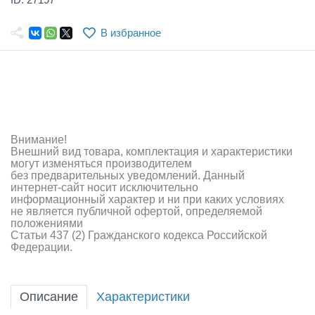
Самолеты
В избранное
Квадрокоптеры
Судомодели
Конструкторы
Аппаратура и электроника
Внимание!
Внешний вид товара, комплектация и характеристики
Аккумуляторы и батарейки
могут изменяться производителем
без предварительных уведомлений. Данный
Зарядные устройства и блоки питания
интернет-сайт носит исключительно
информационный характер и ни при каких условиях
не является публичной офертой, определяемой
Двигатели
положениями
Статьи 437 (2) Гражданского кодекса Российской
Технические жидкости
Федерации.
Инструмент,измерительные приборы,расходники
Описание
Характеристики
Оптовая продажа запчастей для моделей