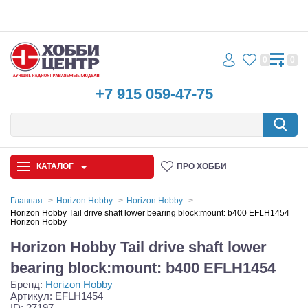
0
0
+7 915 059-47-75
КАТАЛОГ
ПРО ХОББИ
Главная
Horizon Hobby
Horizon Hobby
Horizon Hobby Tail drive shaft lower bearing block:mount: b400 EFLH1454
Horizon Hobby
Автомодели
Horizon Hobby Tail drive shaft lower
Запчасти и аксессуары
bearing block:mount: b400 EFLH1454
Игрушки
Бренд:
Horizon Hobby
Артикул: EFLH1454
ID: 27197