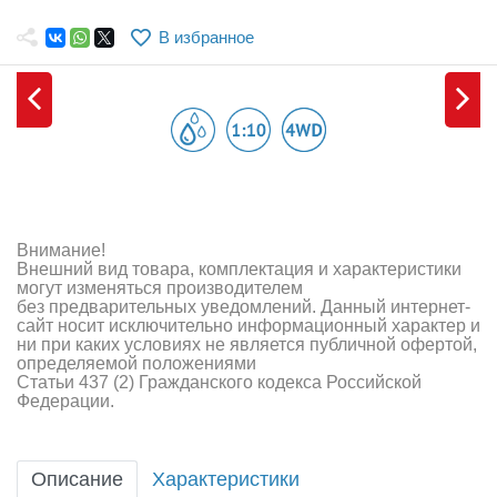
Самолеты
В избранное
Квадрокоптеры
Судомодели
Конструкторы
Аппаратура и электроника
Аккумуляторы и батарейки
Внимание!
Внешний вид товара, комплектация и характеристики
Зарядные устройства и блоки питания
могут изменяться производителем
без предварительных уведомлений. Данный интернет-
сайт носит исключительно информационный характер и
Двигатели
ни при каких условиях не является публичной офертой,
определяемой положениями
Технические жидкости
Статьи 437 (2) Гражданского кодекса Российской
Федерации.
Инструмент,измерительные приборы,расходники
Оптовая продажа запчастей для моделей
Описание
Характеристики