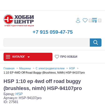
0
0
+7 915 059-47-75
КАТАЛОГ
ПРО ХОББИ
Главная
Машины
С электродвигателем
HSP
1:10 EP 4WD Off Road Buggy (Brushless, NiMh) HSP-94107pro
Автомодели
HSP 1:10 ep 4wd off road buggy
Запчасти и аксессуары
(brushless, nimh) HSP-94107pro
Бренд:
HSP
Игрушки
Артикул: HSP-94107pro
ID: 27581