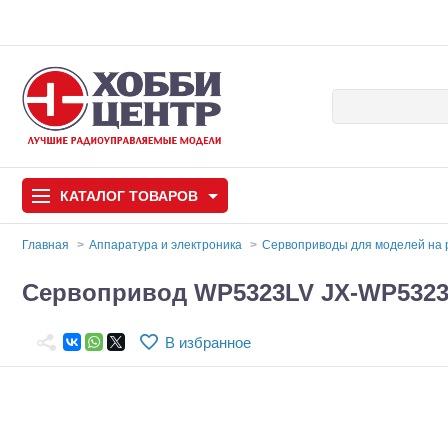
КАТАЛОГ
ТОВАРОВ
Главная
Аппаратура и электроника
Сервоприводы для моделей на
Автомодели
Сервопривод WP5323LV JX-WP532
Запчасти и аксессуары
В избранное
Игрушки
Автомодели для с
Самолеты