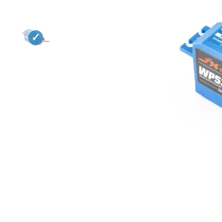
Квадрокоптеры
Судомодели
Конструкторы
Аппаратура и электроника
Аккумуляторы и батарейки
Зарядные устройства и блоки
питания
Двигатели
Технические жидкости
Инструмент,измерительные
приборы,расходники
Оптовая продажа запчастей
для моделей