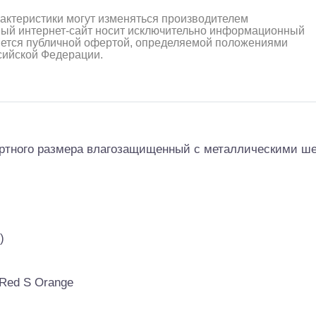
рактеристики могут изменяться производителем
ный интернет-сайт носит исключительно информационный
ляется публичной офертой, определяемой положениями
ссийской Федерации.
алли
Багги/трагги
Монс
ртного размера влагозащищенный с металлическими ше
)
+Red S Orange