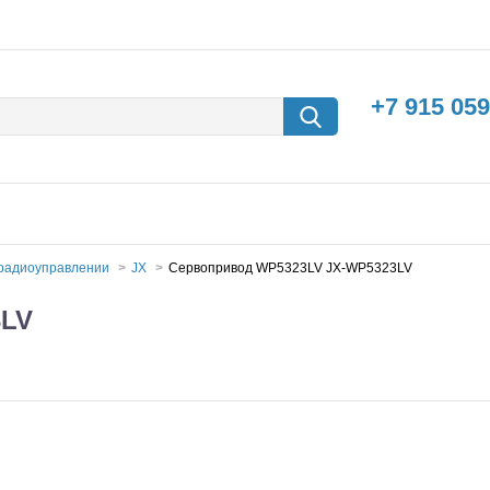
+7 915 059
 радиоуправлении
JX
Сервопривод WP5323LV JX-WP5323LV
3LV
борки
Машины с
электродвигателем