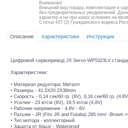
Внимание!
Внешний вид товара, комплектация и ха
без предварительных уведомлений. Дан
характер и ни при каких условиях не яв
Статьи 437 (2) Гражданского кодекса Ро
Описание
Характеристики
Инструкции
Шоссейки/дрифт/р
Цифровой сервопривод JX Servo WP5323LV станда
Характеристики:
• Материал редуктора: Металл
• Размеры - 41.5X20.2X38mm
• Скорость - 0,14 сек/60 гр. (6V), 0,16 сек/60 гр. (4,8V
• Усилие - 23 кг/см (6V), 19,5 кг/см (4,8V)
• Рабочее напряжение - 4.8V - 6V
• Разъем - JR (Fits JR and Futaba) 265 mm/ -Brown 
• Тип мотора - коллекторный
• Защита от брызг - Waterproof