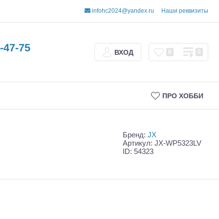
infohc2024@yandex.ru
Наши реквизиты
-47-75
ВХОД
0
0
ПРО ХОББИ
Бренд:
JX
Артикул: JX-WP5323LV
ID: 54323
Трофи
Шорт-корсы