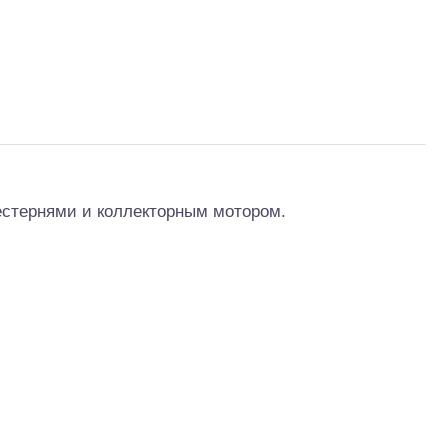
тр-траки
ДВС модели
стернями и коллекторным мотором.