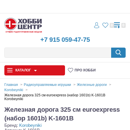
0
0
+7 915 059-47-75
КАТАЛОГ
ПРО ХОББИ
Главная
Радиоуправляемые игрушки
Железные дороги
Korobeyniki
Автомодели
Железная дорога 325 см euroexpress (набор 1601b) K-1601B
Korobeyniki
Запчасти и аксессуары
Железная дорога 325 см euroexpress
(набор 1601b) K-1601B
Игрушки
Бренд:
Korobeyniki