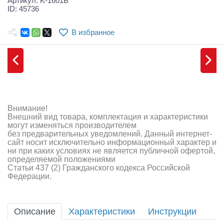
Артикул: K-1601B
Самолеты
ID: 45736
Квадрокоптеры
В избранное
Судомодели
Конструкторы
Аппаратура и электроника
Внимание!
Аккумуляторы и батарейки
Внешний вид товара, комплектация и характеристики
могут изменяться производителем
Зарядные устройства и блоки питания
без предварительных уведомлений. Данный интернет-
сайт носит исключительно информационный характер и
Двигатели
ни при каких условиях не является публичной офертой,
определяемой положениями
Статьи 437 (2) Гражданского кодекса Российской
Технические жидкости
Федерации.
Инструмент,измерительные приборы,расходники
Описание
Характеристики
Инструкции
Оптовая продажа запчастей для моделей