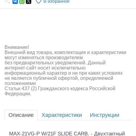
В избранное
Самолеты
Квадрокоптеры
Судомодели
Конструкторы
Внимание!
Внешний вид товара, комплектация и характеристики
Аппаратура и электроника
могут изменяться производителем
без предварительных уведомлений. Данный
Аккумуляторы и батарейки
интернет-сайт носит исключительно
информационный характер и ни при каких условиях
не является публичной офертой, определяемой
Зарядные устройства и блоки питания
положениями
Статьи 437 (2) Гражданского кодекса Российской
Двигатели
Федерации.
Технические жидкости
Описание
Характеристики
Инструкции
Инструмент,измерительные приборы,расходники
Оптовая продажа запчастей для моделей
MAX-21VG-P W/21F SLIDE CARB. - Двухтактный