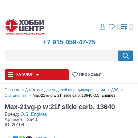
0
0
+7 915 059-47-75
КАТАЛОГ
ПРО ХОББИ
Главная
Двигатели для моделей на радиоуправлении
ДВС
O.S. Engines
Max-21vg-p w:21f slide carb. 13640 O.S. Engines
Автомодели
Max-21vg-p w:21f slide carb. 13640
Бренд:
O.S. Engines
Запчасти и аксессуары
Артикул: 13640
ID: 20109
Игрушки