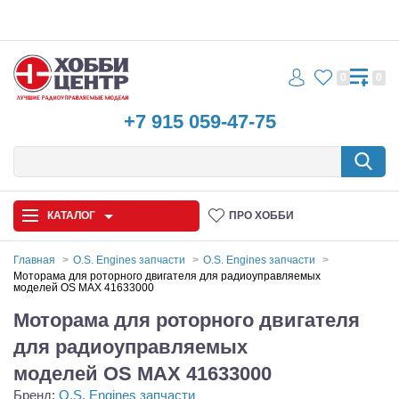
0
0
+7 915 059-47-75
КАТАЛОГ
ПРО ХОББИ
Главная
O.S. Engines запчасти
O.S. Engines запчасти
Моторама для роторного двигателя для радиоуправляемых
моделей OS MAX 41633000
Автомодели
Моторама для роторного двигателя
Запчасти и аксессуары
для радиоуправляемых
Игрушки
моделей OS MAX 41633000
Бренд:
O.S. Engines запчасти