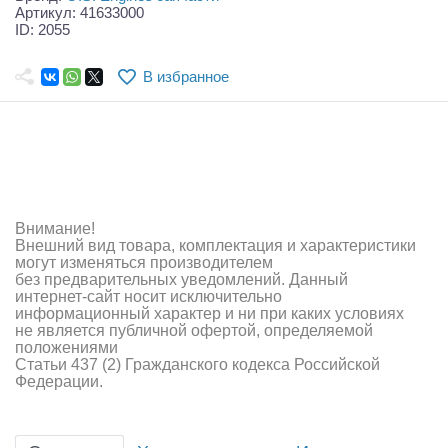
Самолеты
Артикул: 41633000
ID: 2055
Квадрокоптеры
В избранное
Судомодели
Конструкторы
Аппаратура и электроника
Аккумуляторы и батарейки
Внимание!
Внешний вид товара, комплектация и характеристики
Зарядные устройства и блоки питания
могут изменяться производителем
без предварительных уведомлений. Данный
интернет-сайт носит исключительно
Двигатели
информационный характер и ни при каких условиях
не является публичной офертой, определяемой
Технические жидкости
положениями
Статьи 437 (2) Гражданского кодекса Российской
Федерации.
Инструмент,измерительные приборы,расходники
Оптовая продажа запчастей для моделей