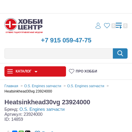
0
0
+7 915 059-47-75
КАТАЛОГ
ПРО ХОББИ
Главная
O.S. Engines запчасти
O.S. Engines запчасти
Heatsinkhead30vg 23924000
Автомодели
Heatsinkhead30vg 23924000
Бренд:
O.S. Engines запчасти
Запчасти и аксессуары
Артикул: 23924000
ID: 14859
Игрушки