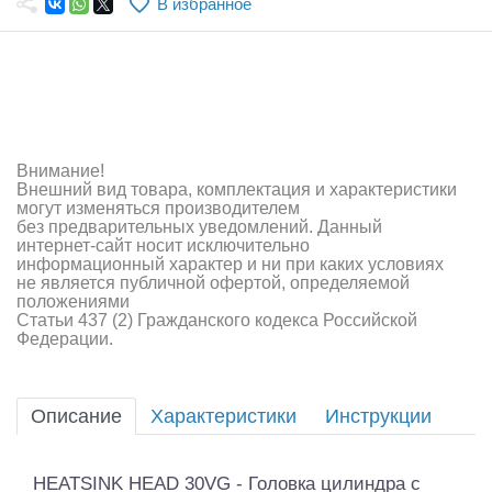
В избранное
Самолеты
Квадрокоптеры
Судомодели
Конструкторы
Внимание!
Внешний вид товара, комплектация и характеристики
Аппаратура и электроника
могут изменяться производителем
без предварительных уведомлений. Данный
Аккумуляторы и батарейки
интернет-сайт носит исключительно
информационный характер и ни при каких условиях
не является публичной офертой, определяемой
Зарядные устройства и блоки питания
положениями
Статьи 437 (2) Гражданского кодекса Российской
Двигатели
Федерации.
Технические жидкости
Описание
Характеристики
Инструкции
Инструмент,измерительные приборы,расходники
Оптовая продажа запчастей для моделей
HEATSINK HEAD 30VG - Головка цилиндра с