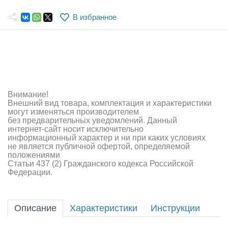
Самолеты
В избранное
Квадрокоптеры
Судомодели
Конструкторы
Аппаратура и электроника
Внимание!
Внешний вид товара, комплектация и характеристики
Аккумуляторы и батарейки
могут изменяться производителем
без предварительных уведомлений. Данный
интернет-сайт носит исключительно
Зарядные устройства и блоки питания
информационный характер и ни при каких условиях
не является публичной офертой, определяемой
Двигатели
положениями
Статьи 437 (2) Гражданского кодекса Российской
Федерации.
Технические жидкости
Инструмент,измерительные приборы,расходники
Описание
Характеристики
Инструкции
Оптовая продажа запчастей для моделей