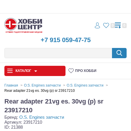
0
0
+7 915 059-47-75
КАТАЛОГ
ПРО ХОББИ
Главная
O.S. Engines запчасти
O.S. Engines запчасти
Rear adapter 21vg es. 30vg (p) sr 23917210
Автомодели
Rear adapter 21vg es. 30vg (p) sr
Запчасти и аксессуары
23917210
Бренд:
O.S. Engines запчасти
Игрушки
Артикул: 23917210
ID: 21388