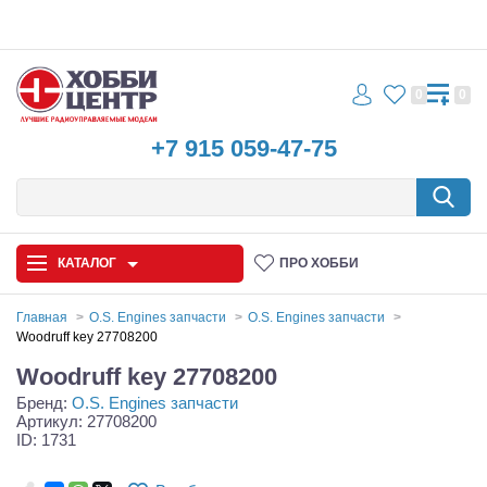
0
0
+7 915 059-47-75
КАТАЛОГ
ПРО ХОББИ
Главная
O.S. Engines запчасти
O.S. Engines запчасти
Woodruff key 27708200
Автомодели
Woodruff key 27708200
Бренд:
O.S. Engines запчасти
Запчасти и аксессуары
Артикул: 27708200
ID: 1731
Игрушки