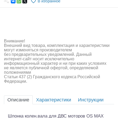
В избранное
Самолеты
Квадрокоптеры
Судомодели
Конструкторы
Внимание!
Внешний вид товара, комплектация и характеристики
Аппаратура и электроника
могут изменяться производителем
без предварительных уведомлений. Данный
Аккумуляторы и батарейки
интернет-сайт носит исключительно
информационный характер и ни при каких условиях
не является публичной офертой, определяемой
Зарядные устройства и блоки питания
положениями
Статьи 437 (2) Гражданского кодекса Российской
Двигатели
Федерации.
Технические жидкости
Описание
Характеристики
Инструкции
Инструмент,измерительные приборы,расходники
Оптовая продажа запчастей для моделей
Шпонка колен.вала для ДВС моторов OS MAX