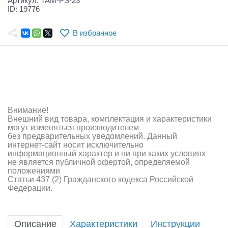
Артикул: TAM-PS-23
Самолеты
ID: 19776
Квадрокоптеры
В избранное
Судомодели
Конструкторы
Аппаратура и электроника
Внимание!
Аккумуляторы и батарейки
Внешний вид товара, комплектация и характеристики
могут изменяться производителем
Зарядные устройства и блоки питания
без предварительных уведомлений. Данный
интернет-сайт носит исключительно
Двигатели
информационный характер и ни при каких условиях
не является публичной офертой, определяемой
положениями
Технические жидкости
Статьи 437 (2) Гражданского кодекса Российской
Федерации.
Инструмент,измерительные приборы,расходники
Оптовая продажа запчастей для моделей
Описание
Характеристики
Инструкции