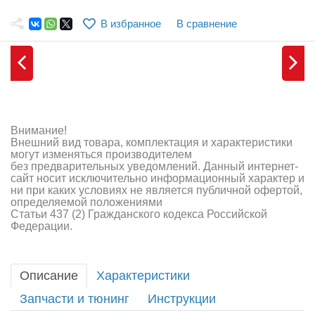
Самолеты
В избранное
В сравнение
Квадрокоптеры
Судомодели
Конструкторы
Аппаратура и электроника
Внимание!
Внешний вид товара, комплектация и характеристики
Аккумуляторы и батарейки
могут изменяться производителем
без предварительных уведомлений. Данный интернет-
сайт носит исключительно информационный характер и
Зарядные устройства и блоки питания
ни при каких условиях не является публичной офертой,
определяемой положениями
Двигатели
Статьи 437 (2) Гражданского кодекса Российской
Федерации.
Технические жидкости
Инструмент,измерительные приборы,расходники
Описание
Характеристики
Запчасти и тюнинг
Инструкции
Оптовая продажа запчастей для моделей