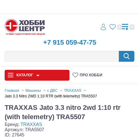
0
0
+7 915 059-47-75
КАТАЛОГ
ПРО ХОББИ
Главная
Машины
с ДВС
TRAXXAS
Jato 3.3 Nitro 2WD 1:10 RTR (with telemetry) TRA5507
Автомодели
TRAXXAS Jato 3.3 nitro 2wd 1:10 rtr
Запчасти и аксессуары
(with telemetry) TRA5507
Бренд:
TRAXXAS
Игрушки
Артикул: TRA5507
ID: 27645