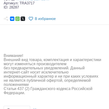
Самолеты
Артикул: TRA3717
ID: 28287
Квадрокоптеры
В избранное
Судомодели
Конструкторы
Аппаратура и электроника
Аккумуляторы и батарейки
Внимание!
Внешний вид товара, комплектация и характеристики
Зарядные устройства и блоки питания
могут изменяться производителем
без предварительных уведомлений. Данный
интернет-сайт носит исключительно
Двигатели
информационный характер и ни при каких условиях
не является публичной офертой, определяемой
Технические жидкости
положениями
Статьи 437 (2) Гражданского кодекса Российской
Федерации.
Инструмент,измерительные приборы,расходники
Оптовая продажа запчастей для моделей