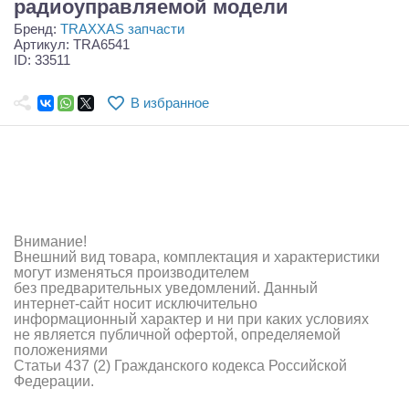
радиоуправляемой модели
Самолеты
Бренд:
TRAXXAS запчасти
Артикул: TRA6541
Квадрокоптеры
ID: 33511
Судомодели
В избранное
Конструкторы
Аппаратура и электроника
Аккумуляторы и батарейки
Зарядные устройства и блоки питания
Внимание!
Внешний вид товара, комплектация и характеристики
могут изменяться производителем
Двигатели
без предварительных уведомлений. Данный
интернет-сайт носит исключительно
Технические жидкости
информационный характер и ни при каких условиях
не является публичной офертой, определяемой
положениями
Инструмент,измерительные приборы,расходники
Статьи 437 (2) Гражданского кодекса Российской
Федерации.
Оптовая продажа запчастей для моделей