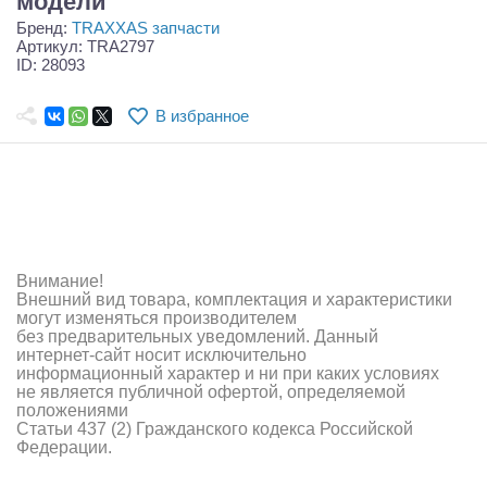
модели
Самолеты
Бренд:
TRAXXAS запчасти
Артикул: TRA2797
Квадрокоптеры
ID: 28093
Судомодели
В избранное
Конструкторы
Аппаратура и электроника
Аккумуляторы и батарейки
Внимание!
Зарядные устройства и блоки питания
Внешний вид товара, комплектация и характеристики
могут изменяться производителем
Двигатели
без предварительных уведомлений. Данный
интернет-сайт носит исключительно
Технические жидкости
информационный характер и ни при каких условиях
не является публичной офертой, определяемой
положениями
Инструмент,измерительные приборы,расходники
Статьи 437 (2) Гражданского кодекса Российской
Федерации.
Оптовая продажа запчастей для моделей