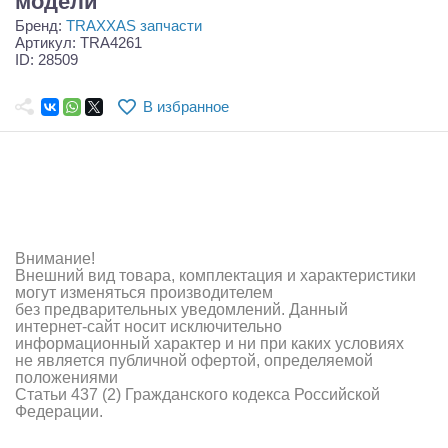
модели
Самолеты
Бренд:
TRAXXAS запчасти
Артикул: TRA4261
Квадрокоптеры
ID: 28509
Судомодели
В избранное
Конструкторы
Аппаратура и электроника
Аккумуляторы и батарейки
Внимание!
Зарядные устройства и блоки питания
Внешний вид товара, комплектация и характеристики
могут изменяться производителем
Двигатели
без предварительных уведомлений. Данный
интернет-сайт носит исключительно
Технические жидкости
информационный характер и ни при каких условиях
не является публичной офертой, определяемой
положениями
Инструмент,измерительные приборы,расходники
Статьи 437 (2) Гражданского кодекса Российской
Федерации.
Оптовая продажа запчастей для моделей