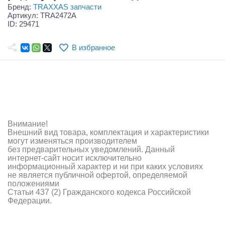
Самолеты
Бренд:
TRAXXAS запчасти
Артикул: TRA2472A
ID: 29471
Квадрокоптеры
Судомодели
В избранное
Конструкторы
Аппаратура и электроника
Аккумуляторы и батарейки
Внимание!
Зарядные устройства и блоки питания
Внешний вид товара, комплектация и характеристики
могут изменяться производителем
без предварительных уведомлений. Данный
Двигатели
интернет-сайт носит исключительно
информационный характер и ни при каких условиях
Технические жидкости
не является публичной офертой, определяемой
положениями
Статьи 437 (2) Гражданского кодекса Российской
Инструмент,измерительные приборы,расходники
Федерации.
Оптовая продажа запчастей для моделей