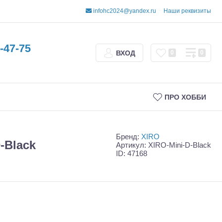
infohc2024@yandex.ru
Наши реквизиты
-47-75
ВХОД
0
0
ПРО ХОББИ
Бренд:
XIRO
-Black
Артикул: XIRO-Mini-D-Black
ID: 47168
Трофи
Шорт-корсы