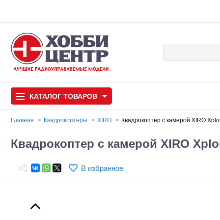
КАТАЛОГ
ТОВАРОВ
Главная
Квадрокоптеры
XIRO
Квадрокоптер с камерой XIRO Xplor
Автомодели
Квадрокоптер с камерой XIRO Xplore
Запчасти и аксессуары
В избранное
Игрушки
Автомодели для с
Самолеты