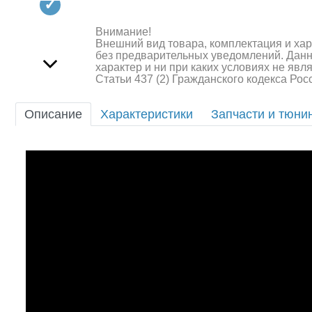
Квадрокоптеры
Судомодели
Внимание!
Внешний вид товара, комплектация и ха
без предварительных уведомлений. Дан
Конструкторы
характер и ни при каких условиях не яв
Статьи 437 (2) Гражданского кодекса Ро
Аппаратура и электроника
Описание
Характеристики
Запчасти и тюни
Аккумуляторы и батарейки
Зарядные устройства и блоки
питания
Двигатели
Технические жидкости
Инструмент,измерительные
приборы,расходники
Оптовая продажа запчастей
для моделей