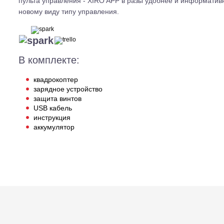
пульта управления - XIRO APP в разы удобнее и информативн
новому виду типу управления.
В комплекте:
квадрокоптер
зарядное устройство
защита винтов
USB кабель
инструкция
аккумулятор