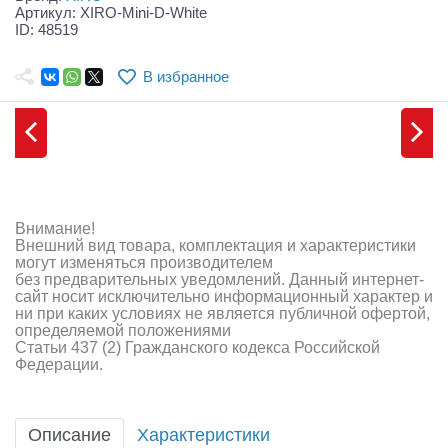
Самолеты
Артикул: XIRO-Mini-D-White
ID: 48519
Квадрокоптеры
В избранное
Судомодели
Конструкторы
Аппаратура и электроника
Аккумуляторы и батарейки
Внимание!
Внешний вид товара, комплектация и характеристики
Зарядные устройства и блоки питания
могут изменяться производителем
без предварительных уведомлений. Данный интернет-
сайт носит исключительно информационный характер и
Двигатели
ни при каких условиях не является публичной офертой,
определяемой положениями
Технические жидкости
Статьи 437 (2) Гражданского кодекса Российской
Федерации.
Инструмент,измерительные приборы,расходники
Оптовая продажа запчастей для моделей
Описание
Характеристики