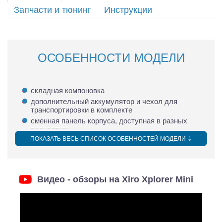
Запчасти и тюнинг
Инструкции
ОСОБЕННОСТИ
МОДЕЛИ
складная компоновка
дополнительный аккумулятор и чехол для
транспортировки в комплекте
сменная панель корпуса, доступная в разных
расцветках
ПОКАЗАТЬ ВЕСЬ СПИСОК ОСОБЕННОСТЕЙ МОДЕЛИ
⇣
двойная система позиционирования GPS /
ГЛОНАСС
полетное время 15 мин
позиционирование внутри помещения при помощи
ультразвукового и оптического сенсоров
Видео - обзоры на Xiro Xplorer Mini
13МП HD камера
интеллектуальные режимы полета
собственное приложение XIRO APP