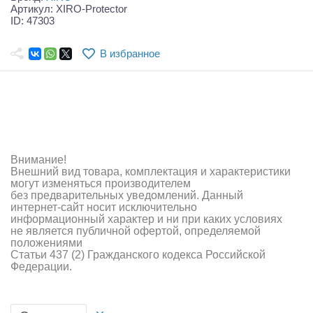
Самолеты
Артикул: XIRO-Protector
ID: 47303
Квадрокоптеры
В избранное
Судомодели
Конструкторы
Аппаратура и электроника
Аккумуляторы и батарейки
Внимание!
Внешний вид товара, комплектация и характеристики
Зарядные устройства и блоки питания
могут изменяться производителем
без предварительных уведомлений. Данный
интернет-сайт носит исключительно
Двигатели
информационный характер и ни при каких условиях
не является публичной офертой, определяемой
Технические жидкости
положениями
Статьи 437 (2) Гражданского кодекса Российской
Федерации.
Инструмент,измерительные приборы,расходники
Оптовая продажа запчастей для моделей