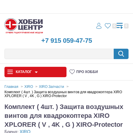
0
0
+7 915 059-47-75
КАТАЛОГ
ПРО ХОББИ
Главная
XIRO
XIRO Запчасти
Комплект ( 4шт. ) Защита воздушных винтов для квадрокоптера XIRO
XPLORER ( V , 4K , G ) XIRO-Protector
Автомодели
Комплект ( 4шт. ) Защита воздушных
Запчасти и аксессуары
винтов для квадрокоптера XIRO
Игрушки
XPLORER ( V , 4K , G ) XIRO-Protector
Бренд:
XIRO