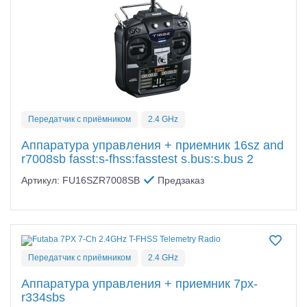
Передатчик с приёмником
2.4 GHz
Аппаратура управления + приемник 16sz and
r7008sb fasst:s-fhss:fasstest s.bus:s.bus 2
Артикул: FU16SZR7008SB
Предзаказ
Передатчик с приёмником
2.4 GHz
Аппаратура управления + приемник 7px-
r334sbs