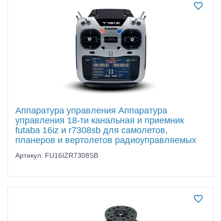
Самолеты
Квадрокоптеры
Судомодели
Конструкторы
Аппаратура и электроника
Аккумуляторы и батарейки
Аппаратура управления Аппаратура
управления 18-ти канальная и приемник
Зарядные устройства и блоки питания
futaba 16iz и r7308sb для самолетов,
планеров и вертолетов радиоуправляемых
Двигатели
Артикул: FU16IZR7308SB
Технические жидкости
Инструмент,измерительные приборы,расходники
Оптовая продажа запчастей для моделей