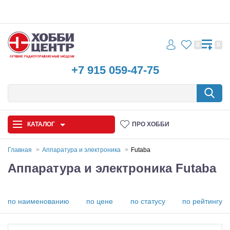
0
0
+7 915 059-47-75
КАТАЛОГ
ПРО ХОББИ
Главная
Аппаратура и электроника
Futaba
Аппаратура и электроника Futaba
Автомодели
Запчасти и аксессуары
по наименованию
по цене
по статусу
по рейтингу
Игрушки