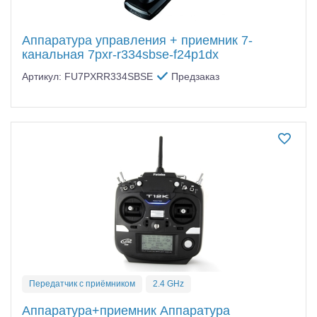
Аппаратура управления + приемник 7-
канальная 7pxr-r334sbse-f24p1dx
Артикул: FU7PXRR334SBSE
Предзаказ
Передатчик с приёмником
2.4 GHz
Аппаратура+приемник Аппаратура