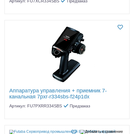
Артикул: FU7XCR334SBS
Предзаказ
Аппаратура управления + приемник 7-
канальная 7pxr-r334sbs-f24p1dx
Артикул: FU7PXRR334SBS
Предзаказ