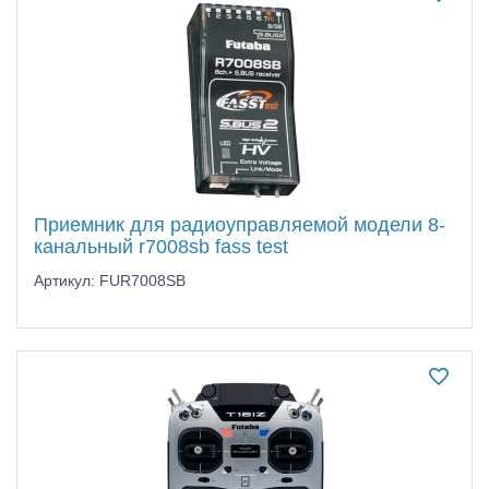
Самолеты
Квадрокоптеры
Судомодели
Конструкторы
Аппаратура и электроника
Приемник для радиоуправляемой модели 8-
Аккумуляторы и батарейки
канальный r7008sb fass test
Артикул: FUR7008SB
Зарядные устройства и блоки питания
Двигатели
Технические жидкости
Инструмент,измерительные приборы,расходники
Оптовая продажа запчастей для моделей