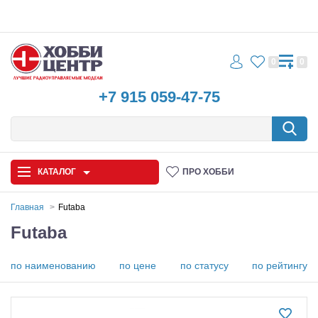
0
0
+7 915 059-47-75
КАТАЛОГ
ПРО ХОББИ
Главная
Futaba
Futaba
Автомодели
Запчасти и аксессуары
по наименованию
по цене
по статусу
по рейтингу
Игрушки