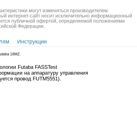
рактеристики могут изменяться производителем
ный интернет-сайт носит исключительно информационный
ляется публичной офертой, определяемой положениями
ссийской Федерации.
алли
Багги/трагги
Монс
елям
Инструкции
utaba 18MZ.
ологии Futaba FASSTest
формации на аппаратуру управления
уется провод FUTM5551).