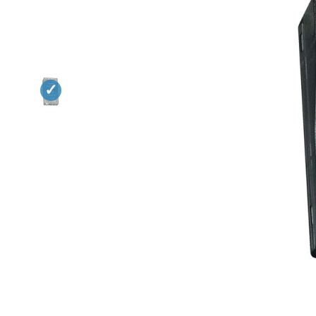
Квадрокоптеры
Судомодели
Конструкторы
Аппаратура и электроника
Аккумуляторы и батарейки
Зарядные устройства и блоки
питания
Двигатели
Технические жидкости
Инструмент,измерительные
приборы,расходники
Оптовая продажа запчастей
для моделей