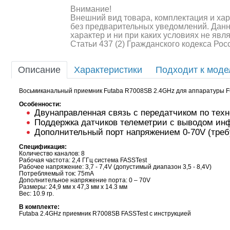
Внимание!
Внешний вид товара, комплектация и ха
без предварительных уведомлений. Дан
характер и ни при каких условиях не яв
Статьи 437 (2) Гражданского кодекса Ро
Шоссейки/дрифт/р
Описание
Характеристики
Подходит к мод
Восьмиканальный приемник Futaba R7008SB 2.4GHz для аппаратуры F
Особенности:
Двунаправленная связь с передатчиком по техн
Поддержка датчиков телеметрии с выводом ин
Дополнительный порт напряжением 0-70V (треб
Спецификация:
Количество каналов: 8
Рабочая частота: 2,4 ГГц система FASSTest
Рабочее напряжение: 3,7 - 7,4V (допустимый диапазон 3,5 - 8,4V)
Потребляемый ток: 75mA
Дополнительное напряжение порта: 0 – 70V
Размеры: 24,9 мм х 47,3 мм х 14.3 мм
Вес: 10.9 гр.
В комплекте:
Futaba 2.4GHz приемник R7008SB FASSTest с инструкцией