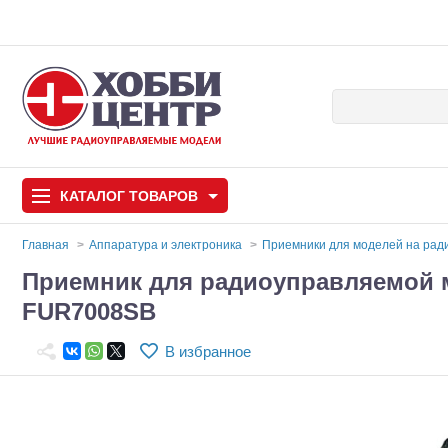
КАТАЛОГ
ТОВАРОВ
Главная
Аппаратура и электроника
Приемники для моделей на ра
Приемник для радиоуправляемой 
Автомодели
FUR7008SB
Запчасти и аксессуары
В избранное
Игрушки
Автомодели для с
Самолеты