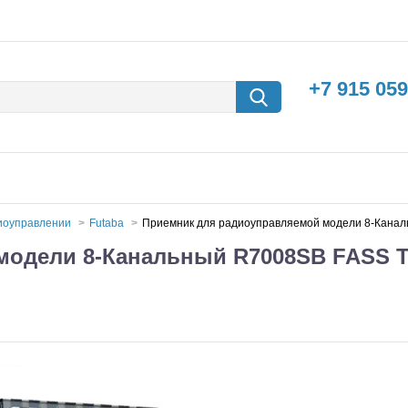
+7 915 059
диоуправлении
Futaba
Приемник для радиоуправляемой модели 8-Канал
модели 8-Канальный R7008SB FASS T
борки
Машины с
электродвигателем