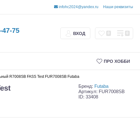
infohc2024@yandex.ru
Наши реквизиты
-47-75
ВХОД
0
0
ПРО ХОББИ
ьный R7008SB FASS Test FUR7008SB Futaba
Бренд:
Futaba
est
Артикул: FUR7008SB
ID: 33408
Трофи
Шорт-корсы