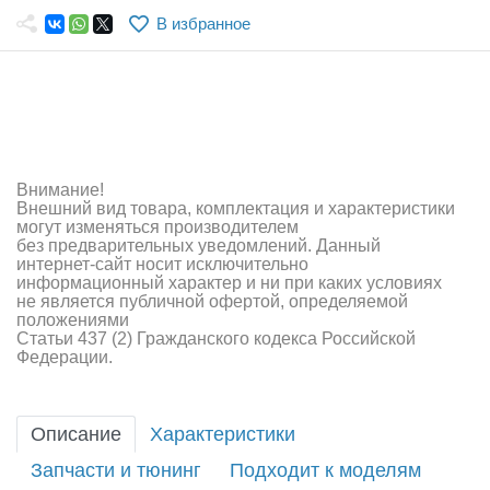
Самолеты
В избранное
Квадрокоптеры
Судомодели
Конструкторы
Внимание!
Аппаратура и электроника
Внешний вид товара, комплектация и характеристики
могут изменяться производителем
Аккумуляторы и батарейки
без предварительных уведомлений. Данный
интернет-сайт носит исключительно
информационный характер и ни при каких условиях
Зарядные устройства и блоки питания
не является публичной офертой, определяемой
положениями
Двигатели
Статьи 437 (2) Гражданского кодекса Российской
Федерации.
Технические жидкости
Инструмент,измерительные приборы,расходники
Описание
Характеристики
Оптовая продажа запчастей для моделей
Запчасти и тюнинг
Подходит к моделям