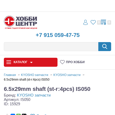
0
0
+7 915 059-47-75
КАТАЛОГ
ПРО ХОББИ
Главная
KYOSHO запчасти
KYOSHO запчасти
6.5x29mm shaft (st-r:4pcs) IS050
Автомодели
6.5x29mm shaft (st-r:4pcs) IS050
Бренд:
KYOSHO запчасти
Запчасти и аксессуары
Артикул: IS050
ID: 15929
Игрушки