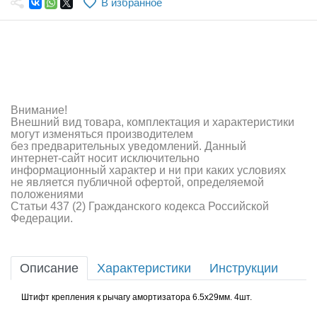
В избранное
Самолеты
Квадрокоптеры
Судомодели
Конструкторы
Внимание!
Внешний вид товара, комплектация и характеристики
Аппаратура и электроника
могут изменяться производителем
без предварительных уведомлений. Данный
Аккумуляторы и батарейки
интернет-сайт носит исключительно
информационный характер и ни при каких условиях
не является публичной офертой, определяемой
Зарядные устройства и блоки питания
положениями
Статьи 437 (2) Гражданского кодекса Российской
Двигатели
Федерации.
Технические жидкости
Описание
Характеристики
Инструкции
Инструмент,измерительные приборы,расходники
Штифт крепления к рычагу амортизатора 6.5х29мм. 4шт.
Оптовая продажа запчастей для моделей