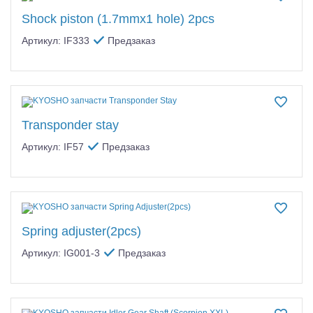
Самолеты
Shock piston (1.7mmx1 hole) 2pcs
Квадрокоптеры
Артикул: IF333
Предзаказ
Судомодели
Конструкторы
Аппаратура и электроника
Transponder stay
Артикул: IF57
Предзаказ
Аккумуляторы и батарейки
Зарядные устройства и блоки питания
Двигатели
Spring adjuster(2pcs)
Технические жидкости
Артикул: IG001-3
Предзаказ
Инструмент,измерительные приборы,расходники
Оптовая продажа запчастей для моделей