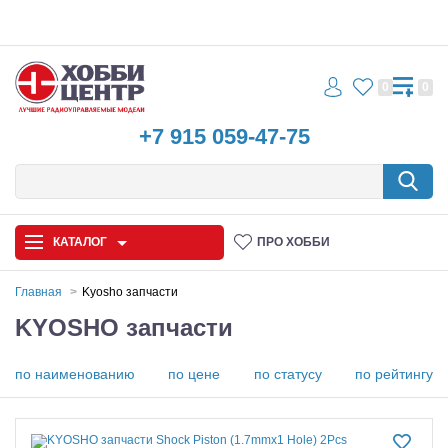
0
0
+7 915 059-47-75
КАТАЛОГ
ПРО ХОББИ
Главная
Kyosho запчасти
KYOSHO запчасти
Автомодели
Запчасти и аксессуары
по наименованию
по цене
по статусу
по рейтингу
Игрушки