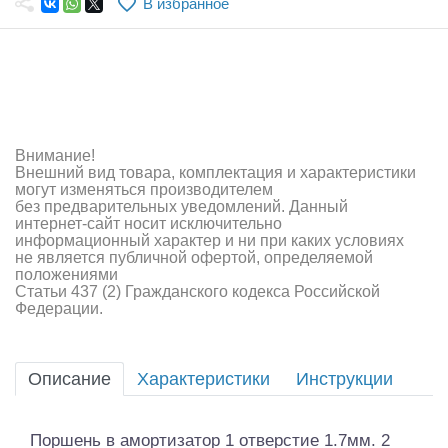
В избранное
Самолеты
Квадрокоптеры
Судомодели
Конструкторы
Внимание!
Внешний вид товара, комплектация и характеристики
Аппаратура и электроника
могут изменяться производителем
без предварительных уведомлений. Данный
Аккумуляторы и батарейки
интернет-сайт носит исключительно
информационный характер и ни при каких условиях
не является публичной офертой, определяемой
Зарядные устройства и блоки питания
положениями
Статьи 437 (2) Гражданского кодекса Российской
Двигатели
Федерации.
Технические жидкости
Описание
Характеристики
Инструкции
Инструмент,измерительные приборы,расходники
Оптовая продажа запчастей для моделей
Поршень в амортизатор 1 отверстие 1.7мм. 2