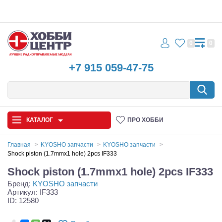
0
0
+7 915 059-47-75
КАТАЛОГ
ПРО ХОББИ
Главная
KYOSHO запчасти
KYOSHO запчасти
Shock piston (1.7mmx1 hole) 2pcs IF333
Автомодели
Shock piston (1.7mmx1 hole) 2pcs IF333
Бренд:
KYOSHO запчасти
Запчасти и аксессуары
Артикул: IF333
ID: 12580
Игрушки