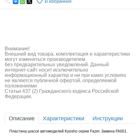
В избранное
Самолеты
Квадрокоптеры
Судомодели
Конструкторы
Внимание!
Внешний вид товара, комплектация и характеристики
Аппаратура и электроника
могут изменяться производителем
без предварительных уведомлений. Данный
Аккумуляторы и батарейки
интернет-сайт носит исключительно
информационный характер и ни при каких условиях
не является публичной офертой, определяемой
Зарядные устройства и блоки питания
положениями
Статьи 437 (2) Гражданского кодекса Российской
Двигатели
Федерации.
Технические жидкости
Описание
Характеристики
Инструкции
Инструмент,измерительные приборы,расходники
Пластина шасси автомоделей Kyosho серии Fazer. Замена FA001.
Оптовая продажа запчастей для моделей