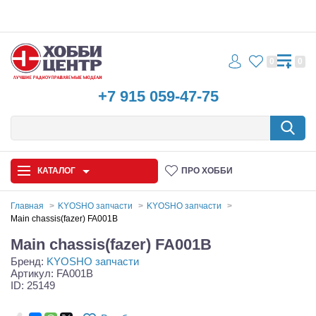
0
0
+7 915 059-47-75
КАТАЛОГ
ПРО ХОББИ
Главная
KYOSHO запчасти
KYOSHO запчасти
Main chassis(fazer) FA001B
Автомодели
Main chassis(fazer) FA001B
Бренд:
KYOSHO запчасти
Запчасти и аксессуары
Артикул: FA001B
ID: 25149
Игрушки