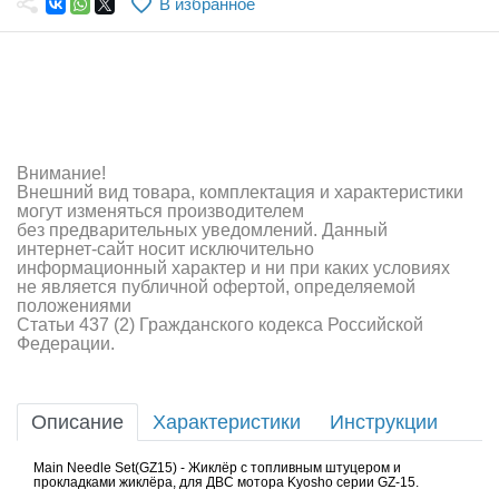
В избранное
Самолеты
Квадрокоптеры
Судомодели
Конструкторы
Внимание!
Внешний вид товара, комплектация и характеристики
Аппаратура и электроника
могут изменяться производителем
без предварительных уведомлений. Данный
Аккумуляторы и батарейки
интернет-сайт носит исключительно
информационный характер и ни при каких условиях
не является публичной офертой, определяемой
Зарядные устройства и блоки питания
положениями
Статьи 437 (2) Гражданского кодекса Российской
Двигатели
Федерации.
Технические жидкости
Описание
Характеристики
Инструкции
Инструмент,измерительные приборы,расходники
Main Needle Set(GZ15) - Жиклёр с топливным штуцером и
Оптовая продажа запчастей для моделей
прокладками жиклёра, для ДВС мотора Kyosho серии GZ-15.