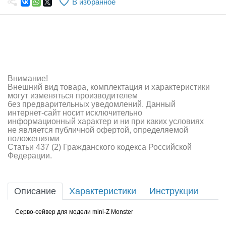
В избранное
Самолеты
Квадрокоптеры
Судомодели
Конструкторы
Внимание!
Внешний вид товара, комплектация и характеристики
Аппаратура и электроника
могут изменяться производителем
без предварительных уведомлений. Данный
Аккумуляторы и батарейки
интернет-сайт носит исключительно
информационный характер и ни при каких условиях
не является публичной офертой, определяемой
Зарядные устройства и блоки питания
положениями
Статьи 437 (2) Гражданского кодекса Российской
Двигатели
Федерации.
Технические жидкости
Описание
Характеристики
Инструкции
Инструмент,измерительные приборы,расходники
Серво-сейвер для модели mini-Z Monster
Оптовая продажа запчастей для моделей