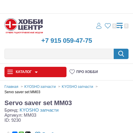
0
0
+7 915 059-47-75
КАТАЛОГ
ПРО ХОББИ
Главная
KYOSHO запчасти
KYOSHO запчасти
Servo saver set MM03
Автомодели
Servo saver set MM03
Бренд:
KYOSHO запчасти
Запчасти и аксессуары
Артикул: MM03
ID: 9230
Игрушки