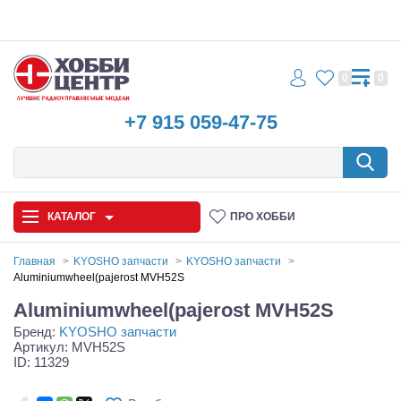
0
0
+7 915 059-47-75
КАТАЛОГ
ПРО ХОББИ
Главная
KYOSHO запчасти
KYOSHO запчасти
Aluminiumwheel(pajerost MVH52S
Автомодели
Aluminiumwheel(pajerost MVH52S
Бренд:
KYOSHO запчасти
Запчасти и аксессуары
Артикул: MVH52S
ID: 11329
Игрушки