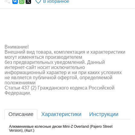
В избранное
Самолеты
Квадрокоптеры
Судомодели
Конструкторы
Внимание!
Внешний вид товара, комплектация и характеристики
Аппаратура и электроника
могут изменяться производителем
без предварительных уведомлений. Данный
Аккумуляторы и батарейки
интернет-сайт носит исключительно
информационный характер и ни при каких условиях
не является публичной офертой, определяемой
Зарядные устройства и блоки питания
положениями
Статьи 437 (2) Гражданского кодекса Российской
Двигатели
Федерации.
Технические жидкости
Описание
Характеристики
Инструкции
Инструмент,измерительные приборы,расходники
Алюминиевые колесные диски Mini-Z Overland (Pajero Street
Оптовая продажа запчастей для моделей
Version), (4шт.)