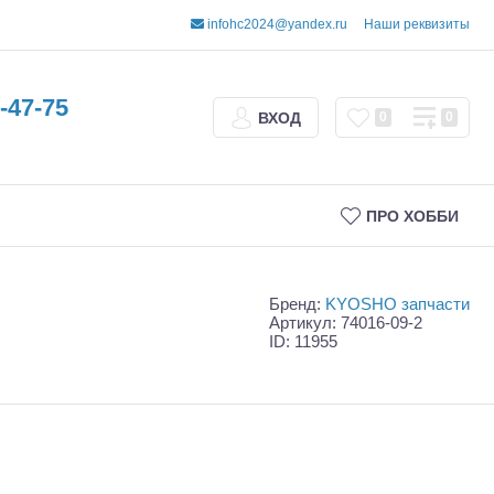
infohc2024@yandex.ru
Наши реквизиты
-47-75
ВХОД
0
0
ПРО ХОББИ
Бренд:
KYOSHO запчасти
Артикул: 74016-09-2
ID: 11955
Трофи
Шорт-корсы