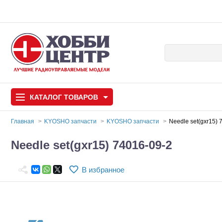
КАТАЛОГ
ТОВАРОВ
Главная
KYOSHO запчасти
KYOSHO запчасти
Needle set(gxr15) 
Автомодели
Needle set(gxr15) 74016-09-2
Запчасти и аксессуары
В избранное
Игрушки
Автомодели для с
Самолеты