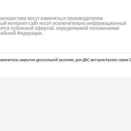
рактеристики могут изменяться производителем
ный интернет-сайт носит исключительно информационный
ляется публичной офертой, определяемой положениями
ссийской Федерации.
ограничитель закрытия дроссельной заслонки, для ДВС моторов Kyosho серии
алли
Багги/трагги
Монс