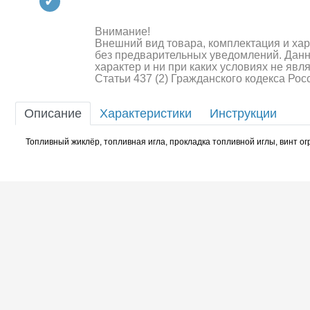
Квадрокоптеры
Судомодели
Внимание!
Внешний вид товара, комплектация и ха
без предварительных уведомлений. Дан
Конструкторы
характер и ни при каких условиях не яв
Статьи 437 (2) Гражданского кодекса Ро
Аппаратура и электроника
Описание
Характеристики
Инструкции
Аккумуляторы и батарейки
Топливный жиклёр, топливная игла, прокладка топливной иглы, винт 
Зарядные устройства и блоки
питания
Двигатели
Технические жидкости
Шоссейки/дрифт/р
Инструмент,измерительные
приборы,расходники
Оптовая продажа запчастей
для моделей