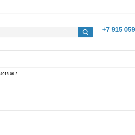
+7 915 059
74016-09-2
борки
Машины с
электродвигателем