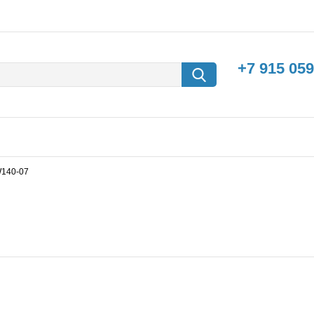
+7 915 059
FW140-07
борки
Машины с
электродвигателем