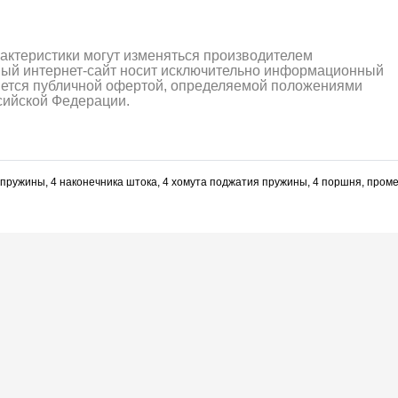
рактеристики могут изменяться производителем
ный интернет-сайт носит исключительно информационный
ляется публичной офертой, определяемой положениями
ссийской Федерации.
 пружины, 4 наконечника штока, 4 хомута поджатия пружины, 4 поршня, пром
алли
Багги/трагги
Монс