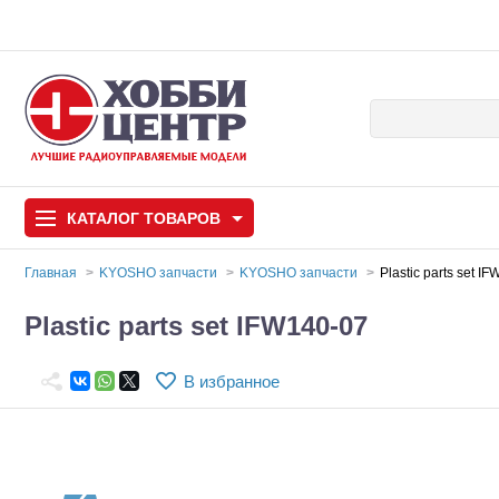
КАТАЛОГ
ТОВАРОВ
Главная
KYOSHO запчасти
KYOSHO запчасти
Plastic parts set I
Автомодели
Plastic parts set IFW140-07
Запчасти и аксессуары
В избранное
Игрушки
Автомодели для с
Самолеты