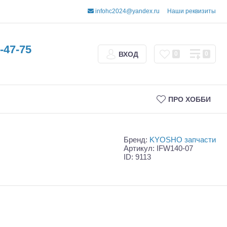
infohc2024@yandex.ru
Наши реквизиты
-47-75
ВХОД
0
0
ПРО ХОББИ
Бренд:
KYOSHO запчасти
Артикул: IFW140-07
ID: 9113
Трофи
Шорт-корсы