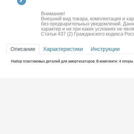
Квадрокоптеры
Судомодели
Внимание!
Внешний вид товара, комплектация и ха
без предварительных уведомлений. Дан
Конструкторы
характер и ни при каких условиях не яв
Статьи 437 (2) Гражданского кодекса Ро
Аппаратура и электроника
Описание
Характеристики
Инструкции
Аккумуляторы и батарейки
Набор пластиковых деталей для амортизаторов. В комплекте: 4 опоры
Зарядные устройства и блоки
питания
Двигатели
Технические жидкости
Шоссейки/дрифт/р
Инструмент,измерительные
приборы,расходники
Оптовая продажа запчастей
для моделей