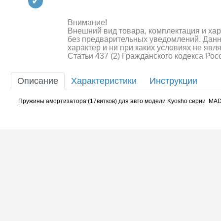
Квадрокоптеры
Судомодели
Внимание!
Внешний вид товара, комплектация и ха
без предварительных уведомлений. Дан
Конструкторы
характер и ни при каких условиях не яв
Статьи 437 (2) Гражданского кодекса Ро
Аппаратура и электроника
Описание
Характеристики
Инструкции
Аккумуляторы и батарейки
Пружины амортизатора (17витков) для авто модели Kyosho серии MAD
Зарядные устройства и блоки
питания
Двигатели
Технические жидкости
Шоссейки/дрифт/р
Инструмент,измерительные
приборы,расходники
Оптовая продажа запчастей
для моделей