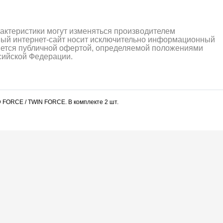
рактеристики могут изменяться производителем
ный интернет-сайт носит исключительно информационный
ляется публичной офертой, определяемой положениями
ссийской Федерации.
 FORCE / TWIN FORCE. В комплекте 2 шт.
алли
Багги/трагги
Монс