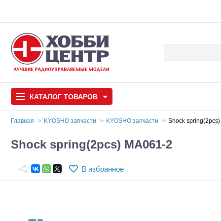
КАТАЛОГ
ТОВАРОВ
Главная
KYOSHO запчасти
KYOSHO запчасти
Shock spring(2pcs
Автомодели
Shock spring(2pcs) MA061-2
Запчасти и аксессуары
В избранное
Игрушки
Автомодели для с
Самолеты