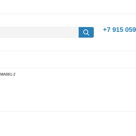
+7 915 059
) MA061-2
борки
Машины с
электродвигателем