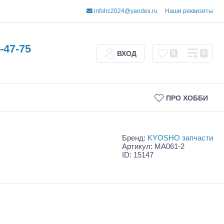
infohc2024@yandex.ru
Наши реквизиты
-47-75
ВХОД
0
0
ПРО ХОББИ
Бренд:
KYOSHO запчасти
Артикул: MA061-2
ID: 15147
Трофи
Шорт-корсы