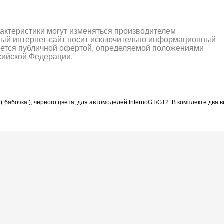
рактеристики могут изменяться производителем
ный интернет-сайт носит исключительно информационный
ляется публичной офертой, определяемой положениями
ссийской Федерации.
бабочка ), чёрного цвета, для автомоделей InfernoGT/GT2. В комплекте два 
алли
Багги/трагги
Монс