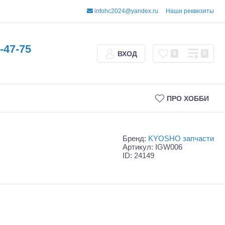
infohc2024@yandex.ru
Наши реквизиты
-47-75
ВХОД
0
0
ПРО ХОББИ
Бренд:
KYOSHO запчасти
Артикул: IGW006
ID: 24149
Трофи
Шорт-корсы