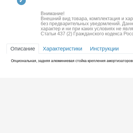
Квадрокоптеры
Судомодели
Внимание!
Внешний вид товара, комплектация и ха
без предварительных уведомлений. Дан
Конструкторы
характер и ни при каких условиях не яв
Статьи 437 (2) Гражданского кодекса Ро
Аппаратура и электроника
Описание
Характеристики
Инструкции
Аккумуляторы и батарейки
Опциональная, задняя алюминиевая стойка крепления амортизаторов ( 
Зарядные устройства и блоки
питания
Двигатели
Технические жидкости
Шоссейки/дрифт/р
Инструмент,измерительные
приборы,расходники
Оптовая продажа запчастей
для моделей