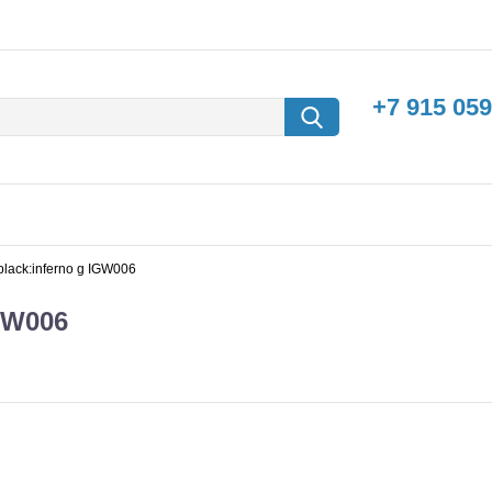
+7 915 059
(black:inferno g IGW006
IGW006
борки
Машины с
электродвигателем