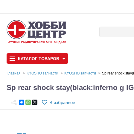
КАТАЛОГ
ТОВАРОВ
Главная
KYOSHO запчасти
KYOSHO запчасти
Sp rear shock stay
Автомодели
Sp rear shock stay(black:inferno g 
Запчасти и аксессуары
В избранное
Игрушки
Автомодели для с
Самолеты