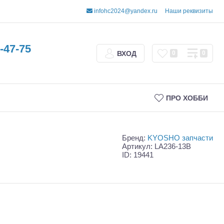
infohc2024@yandex.ru
Наши реквизиты
-47-75
ВХОД
0
0
ПРО ХОББИ
Бренд:
KYOSHO запчасти
Артикул: LA236-13B
ID: 19441
Трофи
Шорт-корсы