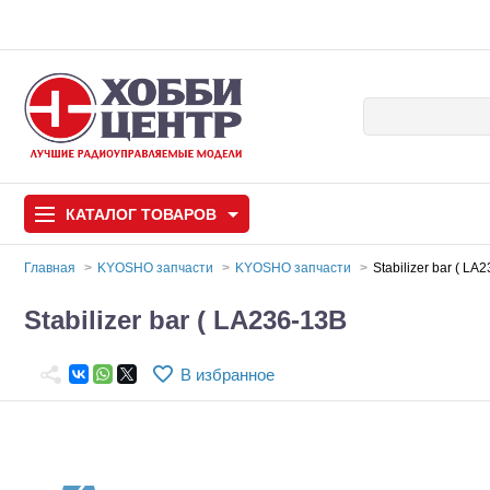
КАТАЛОГ
ТОВАРОВ
Главная
KYOSHO запчасти
KYOSHO запчасти
Stabilizer bar ( LA
Автомодели
Stabilizer bar ( LA236-13B
Запчасти и аксессуары
В избранное
Игрушки
Автомодели для с
Самолеты