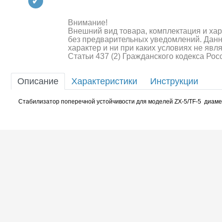
Квадрокоптеры
Судомодели
Внимание!
Внешний вид товара, комплектация и ха
без предварительных уведомлений. Дан
Конструкторы
характер и ни при каких условиях не яв
Статьи 437 (2) Гражданского кодекса Ро
Аппаратура и электроника
Описание
Характеристики
Инструкции
Аккумуляторы и батарейки
Стабилизатор поперечной устойчивости для моделей ZX-5/TF-5 диаме
Зарядные устройства и блоки
питания
Двигатели
Технические жидкости
Шоссейки/дрифт/р
Инструмент,измерительные
приборы,расходники
Оптовая продажа запчастей
для моделей