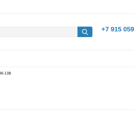
+7 915 059
236-13B
борки
Машины с
электродвигателем