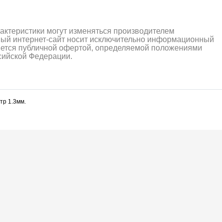
рактеристики могут изменяться производителем
ный интернет-сайт носит исключительно информационный
ляется публичной офертой, определяемой положениями
ссийской Федерации.
тр 1.3мм.
алли
Багги/трагги
Монс