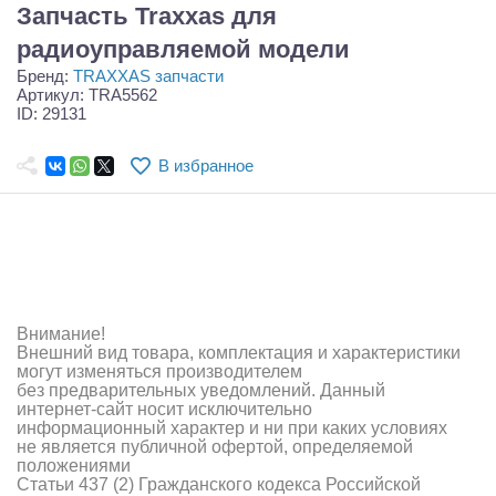
Самолеты
Запчасть Traxxas для
радиоуправляемой модели
Квадрокоптеры
Бренд:
TRAXXAS запчасти
Артикул: TRA5562
Судомодели
ID: 29131
Конструкторы
В избранное
Аппаратура и электроника
Аккумуляторы и батарейки
Зарядные устройства и блоки питания
Двигатели
Внимание!
Внешний вид товара, комплектация и характеристики
могут изменяться производителем
Технические жидкости
без предварительных уведомлений. Данный
интернет-сайт носит исключительно
Инструмент,измерительные приборы,расходники
информационный характер и ни при каких условиях
не является публичной офертой, определяемой
положениями
Оптовая продажа запчастей для моделей
Статьи 437 (2) Гражданского кодекса Российской