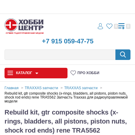
0
0
+7 915 059-47-75
КАТАЛОГ
ПРО ХОББИ
Главная
TRAXXAS запчасти
TRAXXAS запчасти
Rebuild kit, gtr composite shocks (x-rings, bladders, all pistons, piston nuts,
shock rod ends) rene TRA5562 Запчасть Traxxas для радиоуправляемой
Автомодели
модели
Rebuild kit, gtr composite shocks (x-
Запчасти и аксессуары
rings, bladders, all pistons, piston nuts,
Игрушки
shock rod ends) rene TRA5562