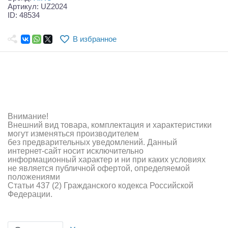
Самолеты
Артикул: UZ2024
ID: 48534
Квадрокоптеры
В избранное
Судомодели
Конструкторы
Аппаратура и электроника
Аккумуляторы и батарейки
Внимание!
Внешний вид товара, комплектация и характеристики
Зарядные устройства и блоки питания
могут изменяться производителем
без предварительных уведомлений. Данный
интернет-сайт носит исключительно
Двигатели
информационный характер и ни при каких условиях
не является публичной офертой, определяемой
Технические жидкости
положениями
Статьи 437 (2) Гражданского кодекса Российской
Федерации.
Инструмент,измерительные приборы,расходники
Оптовая продажа запчастей для моделей